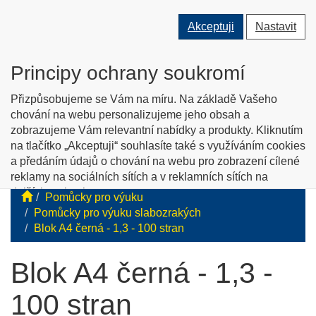
Přepnout
Přepnout
Přep
0 ks
Akceptuji
Nastavit
vyhledávání
uživatele
men
O nás
Kontakty
Jak nakupovat
Katalog zboží
Principy ochrany soukromí
English info
Přizpůsobujeme se Vám na míru. Na základě Vašeho
chování na webu personalizujeme jeho obsah a
zobrazujeme Vám relevantní nabídky a produkty. Kliknutím
Tyflopomůcky
na tlačítko „Akceptuji“ souhlasíte také s využíváním cookies
a předáním údajů o chování na webu pro zobrazení cílené
Prodej zboží pro zrakově postižené
reklamy na sociálních sítích a v reklamních sítích na
dalších webech.
Pomůcky pro výuku
Personalizaci a cílenou reklamu si můžete podrobněji
Pomůcky pro výuku slabozrakých
nastavit nebo kdykoli vypnout po kliknutí na tlačítko
Blok A4 černá - 1,3 - 100 stran
„Nastavit“.
Blok A4 černá - 1,3 -
100 stran