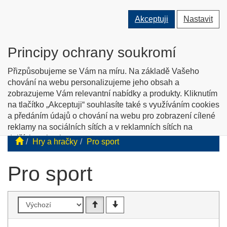
Přepnout
Přepnout
Přep
0 ks
Akceptuji
Nastavit
vyhledávání
uživatele
men
O nás
Kontakty
Jak nakupovat
Katalog zboží
Principy ochrany soukromí
English info
Přizpůsobujeme se Vám na míru. Na základě Vašeho
chování na webu personalizujeme jeho obsah a
zobrazujeme Vám relevantní nabídky a produkty. Kliknutím
Tyflopomůcky
na tlačítko „Akceptuji“ souhlasíte také s využíváním cookies
a předáním údajů o chování na webu pro zobrazení cílené
Prodej zboží pro zrakově postižené
reklamy na sociálních sítích a v reklamních sítích na
dalších webech.
Hry a hračky
Pro sport
Personalizaci a cílenou reklamu si můžete podrobněji
nastavit nebo kdykoli vypnout po kliknutí na tlačítko
Pro sport
„Nastavit“.