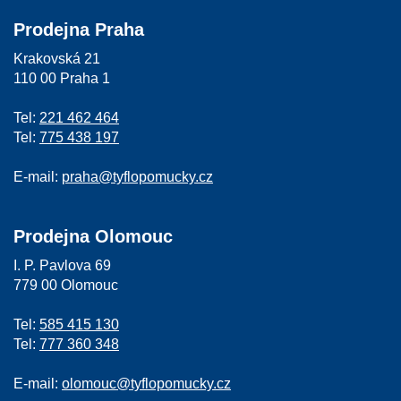
Prodejna Praha
Krakovská 21
110 00 Praha 1
Tel:
221 462 464
Tel:
775 438 197
E-mail:
praha@tyflopomucky.cz
Prodejna Olomouc
I. P. Pavlova 69
779 00 Olomouc
Tel:
585 415 130
Tel:
777 360 348
E-mail:
olomouc@tyflopomucky.cz