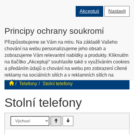
Přepnout
Přepnout
Přep
0 ks
Akceptuji
Nastavit
vyhledávání
uživatele
men
O nás
Kontakty
Jak nakupovat
Katalog zboží
Principy ochrany soukromí
English info
Přizpůsobujeme se Vám na míru. Na základě Vašeho
chování na webu personalizujeme jeho obsah a
zobrazujeme Vám relevantní nabídky a produkty. Kliknutím
Tyflopomůcky
na tlačítko „Akceptuji“ souhlasíte také s využíváním cookies
a předáním údajů o chování na webu pro zobrazení cílené
Prodej zboží pro zrakově postižené
reklamy na sociálních sítích a v reklamních sítích na
dalších webech.
Telefony
Stolní telefony
Personalizaci a cílenou reklamu si můžete podrobněji
nastavit nebo kdykoli vypnout po kliknutí na tlačítko
Stolní telefony
„Nastavit“.