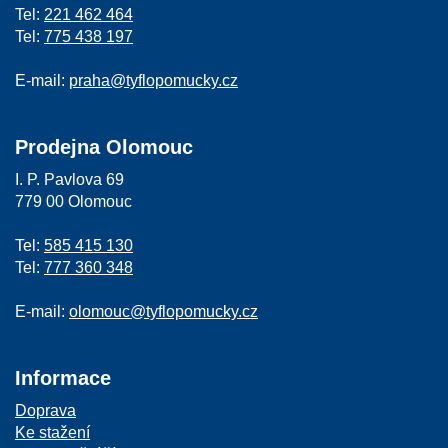
Tel:
221 462 464
Tel:
775 438 197
E-mail:
praha@tyflopomucky.cz
Prodejna Olomouc
I. P. Pavlova 69
779 00 Olomouc
Tel:
585 415 130
Tel:
777 360 348
E-mail:
olomouc@tyflopomucky.cz
Informace
Doprava
Ke stažení