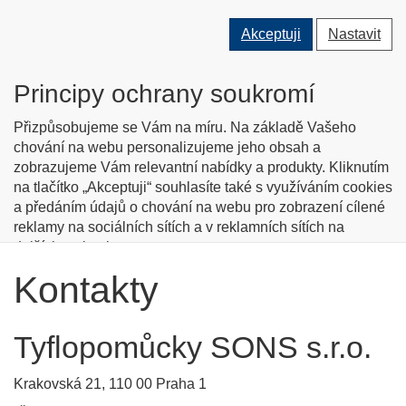
Přepnout
Přepnout
Přep
0 ks
Akceptuji
Nastavit
vyhledávání
uživatele
men
O nás
Kontakty
Jak nakupovat
Katalog zboží
Principy ochrany soukromí
English info
Přizpůsobujeme se Vám na míru. Na základě Vašeho
chování na webu personalizujeme jeho obsah a
zobrazujeme Vám relevantní nabídky a produkty. Kliknutím
Tyflopomůcky
na tlačítko „Akceptuji“ souhlasíte také s využíváním cookies
a předáním údajů o chování na webu pro zobrazení cílené
Prodej zboží pro zrakově postižené
reklamy na sociálních sítích a v reklamních sítích na
dalších webech.
Personalizaci a cílenou reklamu si můžete podrobněji
Kontakty
nastavit nebo kdykoli vypnout po kliknutí na tlačítko
„Nastavit“.
Tyflopomůcky SONS s.r.o.
Krakovská 21, 110 00 Praha 1