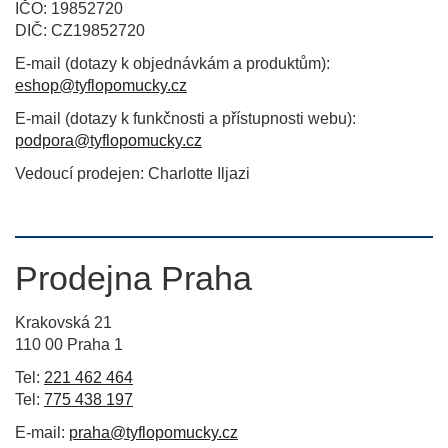
IČO: 19852720
DIČ: CZ19852720
E-mail (dotazy k objednávkám a produktům):
eshop@tyflopomucky.cz
E-mail (dotazy k funkčnosti a přístupnosti webu):
podpora@tyflopomucky.cz
Vedoucí prodejen: Charlotte Iljazi
Prodejna Praha
Krakovská 21
110 00 Praha 1
Tel:
221 462 464
Tel:
775 438 197
E-mail:
praha@tyflopomucky.cz