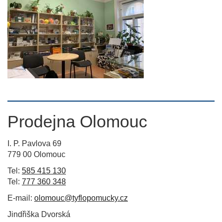
Prodejna Olomouc
I. P. Pavlova 69
779 00 Olomouc
Tel:
585 415 130
Tel:
777 360 348
E-mail:
olomouc@tyflopomucky.cz
Jindřiška Dvorská