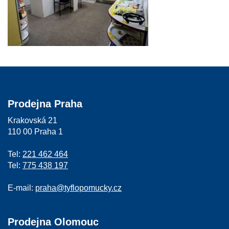
Prodejna Praha
Krakovská 21
110 00 Praha 1
Tel:
221 462 464
Tel:
775 438 197
E-mail:
praha@tyflopomucky.cz
Prodejna Olomouc