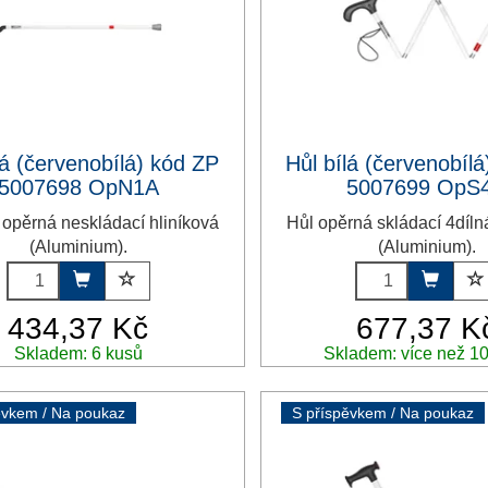
lá (červenobílá) kód ZP
Hůl bílá (červenobíl
5007698 OpN1A
5007699 OpS
á opěrná neskládací hliníková
Hůl opěrná skládací 4díln
(Aluminium).
(Aluminium).
434,37 Kč
677,37 K
Skladem: 6 kusů
Skladem: více než 1
ěvkem / Na poukaz
S příspěvkem / Na poukaz