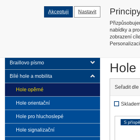
Tyflopomů
Princip
Akceptuji
Nastavit
Prodej zboží pro zrakově posti
Přizpůsobuje
nabídky a pro
O nás
zobrazení cíl
Personalizaci
Bílé ho
Audio technika
Braillovo písmo
Hole
Bílé hole a mobilita
Seřadit dle
Hole opěrné
Hole orientační
Sklade
Hole pro hluchoslepé
S přísp
Hole signalizační