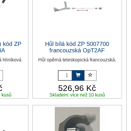
á) kód ZP
Hůl bílá kód ZP 5007700
4A
francouzská OpT2AF
á hliníková
Hůl opěrná teleskopická francouzská.
č
526,96 Kč
0 kusů
Skladem: více než 10 kusů