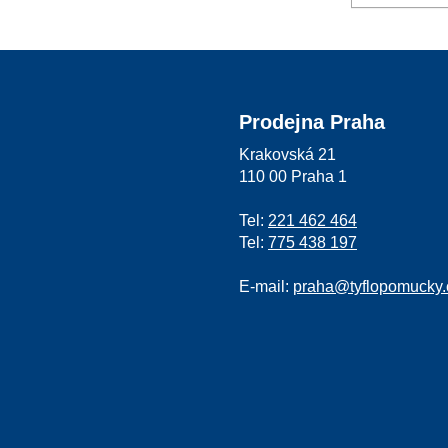
Prodejna Praha
Krakovská 21
110 00 Praha 1
Tel:
221 462 464
Tel:
775 438 197
E-mail:
praha@tyflopomucky.