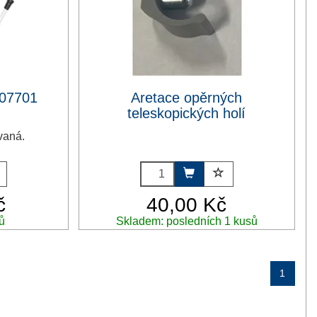
007701
Aretace opěrných
teleskopických holí
vaná.
č
40,00 Kč
ů
Skladem: posledních 1 kusů
1