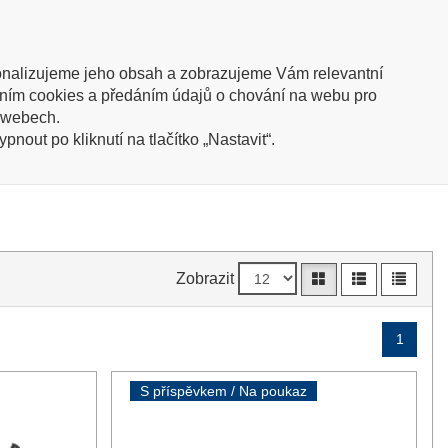
trace
Přihlásit
(0 kusů / 0,00 Kč)
Oblíbené
nalizujeme jeho obsah a zobrazujeme Vám relevantní
íváním cookies a předáním údajů o chování na webu pro
ish info
h webech.
nout po kliknutí na tlačítko „Nastavit“.
Zobrazit
1
S příspěvkem / Na poukaz