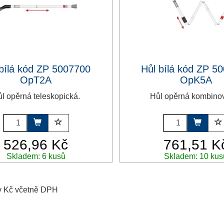
 bílá kód ZP 5007700
Hůl bílá kód ZP 5
OpT2A
OpK5A
l opěrná teleskopická.
Hůl opěrná kombino
526,96 Kč
761,51 K
Skladem: 6 kusů
Skladem: 10 kus
v Kč včetně DPH