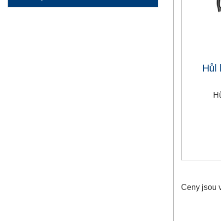
Hůl
Hů
Ceny jsou 