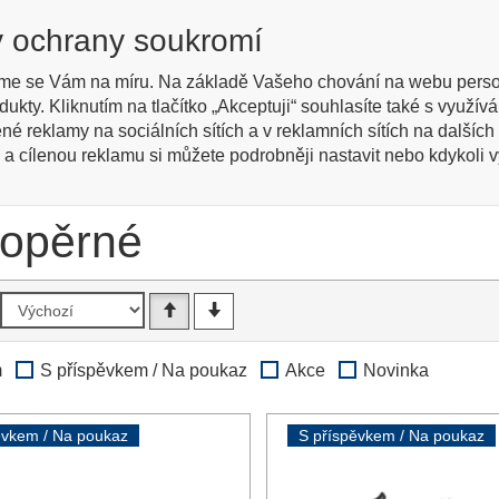
cky
y ochrany soukromí
Regis
žené
me se Vám na míru. Na základě Vašeho chování na webu perso
dukty. Kliknutím na tlačítko „Akceptuji“ souhlasíte také s využ
Kontakty
Jak nakupovat
Katalog zboží
Engl
ené reklamy na sociálních sítích a v reklamních sítích na dalšíc
 a cílenou reklamu si můžete podrobněji nastavit nebo kdykoli vyp
le a mobilita
Hole opěrné
 opěrné
m
S příspěvkem / Na poukaz
Akce
Novinka
ěvkem / Na poukaz
S příspěvkem / Na poukaz