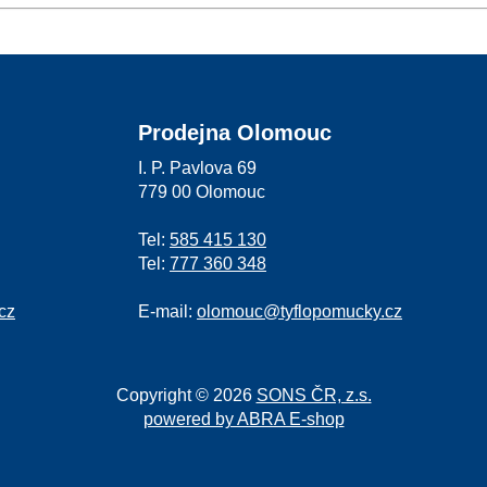
Prodejna Olomouc
I. P. Pavlova 69
779 00 Olomouc
Tel:
585 415 130
Tel:
777 360 348
cz
E-mail:
olomouc@tyflopomucky.cz
Copyright © 2026
SONS ČR, z.s.
powered by ABRA E-shop