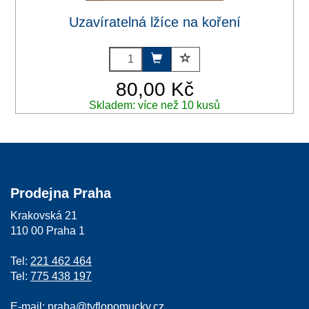
Uzavíratelná lžíce na koření
80,00 Kč
Skladem: více než 10 kusů
Prodejna Praha
Krakovská 21
110 00 Praha 1
Tel:
221 462 464
Tel:
775 438 197
E-mail:
praha@tyflopomucky.cz