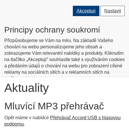
Přepnout
Přepnout
Přep
0 ks
Akceptuji
Nastavit
vyhledávání
uživatele
men
O nás
Kontakty
Jak nakupovat
Katalog zboží
Principy ochrany soukromí
English info
Přizpůsobujeme se Vám na míru. Na základě Vašeho
chování na webu personalizujeme jeho obsah a
zobrazujeme Vám relevantní nabídky a produkty. Kliknutím
Tyflopomůcky
na tlačítko „Akceptuji“ souhlasíte také s využíváním cookies
a předáním údajů o chování na webu pro zobrazení cílené
Prodej zboží pro zrakově postižené
reklamy na sociálních sítích a v reklamních sítích na
dalších webech.
Aktuality
Personalizaci a cílenou reklamu si můžete podrobněji
nastavit nebo kdykoli vypnout po kliknutí na tlačítko
„Nastavit“.
Mluvící MP3 přehrávač
Opět máme v nabídce
Přehrávač Accord USB s hlasovou
podporou
.