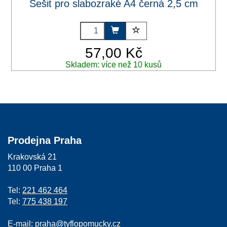
Sešit pro slabozraké A4 černá 2,5 cm
57,00 Kč
Skladem: více než 10 kusů
Prodejna Praha
Krakovská 21
110 00 Praha 1
Tel:
221 462 464
Tel:
775 438 197
E-mail:
praha@tyflopomucky.cz