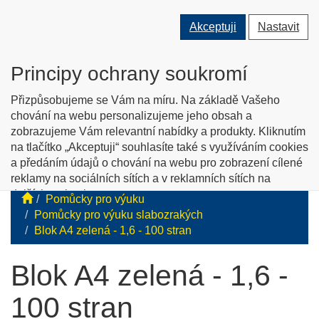
Přepnout
Přepnout
Přep
0 ks
Akceptuji
Nastavit
vyhledávání
uživatele
men
O nás
Kontakty
Jak nakupovat
Katalog zboží
Principy ochrany soukromí
English info
Přizpůsobujeme se Vám na míru. Na základě Vašeho
chování na webu personalizujeme jeho obsah a
zobrazujeme Vám relevantní nabídky a produkty. Kliknutím
Tyflopomůcky
na tlačítko „Akceptuji“ souhlasíte také s využíváním cookies
a předáním údajů o chování na webu pro zobrazení cílené
Prodej zboží pro zrakově postižené
reklamy na sociálních sítích a v reklamních sítích na
dalších webech.
Pomůcky pro výuku
Personalizaci a cílenou reklamu si můžete podrobněji
Pomůcky pro výuku slabozrakých
nastavit nebo kdykoli vypnout po kliknutí na tlačítko
Blok A4 zelená - 1,6 - 100 stran
„Nastavit“.
Blok A4 zelená - 1,6 -
100 stran