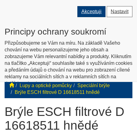
Přepnout
Přepnout
Přep
0 ks
Akceptuji
Nastavit
vyhledávání
uživatele
men
O nás
Kontakty
Jak nakupovat
Katalog zboží
Principy ochrany soukromí
English info
Přizpůsobujeme se Vám na míru. Na základě Vašeho
chování na webu personalizujeme jeho obsah a
zobrazujeme Vám relevantní nabídky a produkty. Kliknutím
Tyflopomůcky
na tlačítko „Akceptuji“ souhlasíte také s využíváním cookies
a předáním údajů o chování na webu pro zobrazení cílené
Prodej zboží pro zrakově postižené
reklamy na sociálních sítích a v reklamních sítích na
dalších webech.
Lupy a optické pomůcky
Speciální brýle
Personalizaci a cílenou reklamu si můžete podrobněji
Brýle ESCH filtrové D 16618511 hnědé
nastavit nebo kdykoli vypnout po kliknutí na tlačítko
„Nastavit“.
Brýle ESCH filtrové D
16618511 hnědé