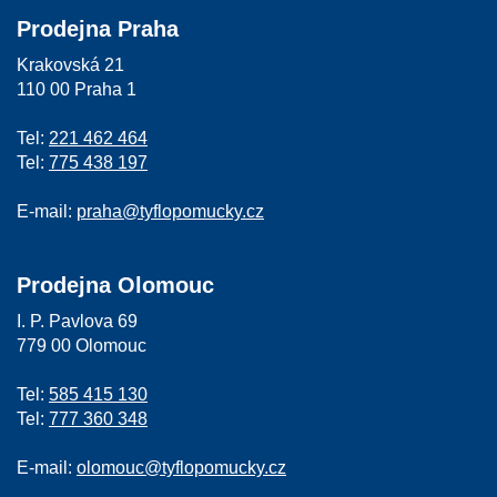
Prodejna Praha
Krakovská 21
110 00 Praha 1
Tel:
221 462 464
Tel:
775 438 197
E-mail:
praha@tyflopomucky.cz
Prodejna Olomouc
I. P. Pavlova 69
779 00 Olomouc
Tel:
585 415 130
Tel:
777 360 348
E-mail:
olomouc@tyflopomucky.cz