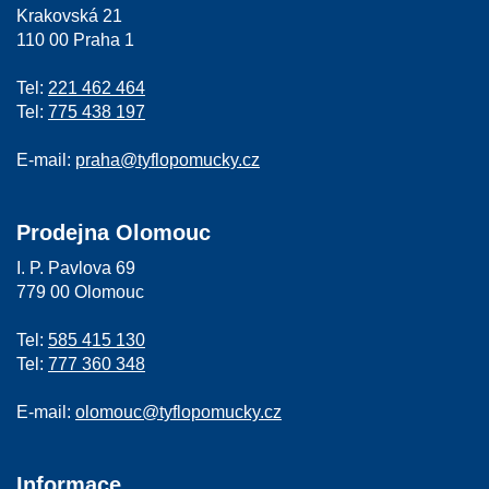
Krakovská 21
110 00 Praha 1
Tel:
221 462 464
Tel:
775 438 197
E-mail:
praha@tyflopomucky.cz
Prodejna Olomouc
I. P. Pavlova 69
779 00 Olomouc
Tel:
585 415 130
Tel:
777 360 348
E-mail:
olomouc@tyflopomucky.cz
Informace