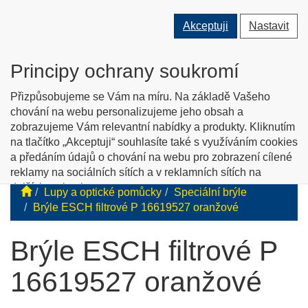
Přepnout
Přepnout
Přep
0 ks
Akceptuji
Nastavit
vyhledávání
uživatele
men
O nás
Kontakty
Jak nakupovat
Katalog zboží
Principy ochrany soukromí
English info
Přizpůsobujeme se Vám na míru. Na základě Vašeho
chování na webu personalizujeme jeho obsah a
zobrazujeme Vám relevantní nabídky a produkty. Kliknutím
Tyflopomůcky
na tlačítko „Akceptuji“ souhlasíte také s využíváním cookies
a předáním údajů o chování na webu pro zobrazení cílené
Prodej zboží pro zrakově postižené
reklamy na sociálních sítích a v reklamních sítích na
dalších webech.
Lupy a optické pomůcky
Speciální brýle
Personalizaci a cílenou reklamu si můžete podrobněji
Brýle ESCH filtrové P 16619527 oranžové
nastavit nebo kdykoli vypnout po kliknutí na tlačítko
„Nastavit“.
Brýle ESCH filtrové P
16619527 oranžové