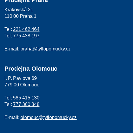
Krakovská 21
110 00 Praha 1
Tel:
221 462 464
Tel:
775 438 197
E-mail:
praha@tyflopomucky.cz
Prodejna Olomouc
I. P. Pavlova 69
779 00 Olomouc
Tel:
585 415 130
Tel:
777 360 348
E-mail:
olomouc@tyflopomucky.cz