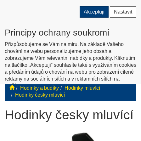
Přepnout
Přepnout
Přep
0 ks
Akceptuji
Nastavit
vyhledávání
uživatele
men
O nás
Kontakty
Jak nakupovat
Katalog zboží
Principy ochrany soukromí
English info
Přizpůsobujeme se Vám na míru. Na základě Vašeho
chování na webu personalizujeme jeho obsah a
zobrazujeme Vám relevantní nabídky a produkty. Kliknutím
Tyflopomůcky
na tlačítko „Akceptuji“ souhlasíte také s využíváním cookies
a předáním údajů o chování na webu pro zobrazení cílené
Prodej zboží pro zrakově postižené
reklamy na sociálních sítích a v reklamních sítích na
dalších webech.
Hodinky a budíky
Hodinky mluvící
Personalizaci a cílenou reklamu si můžete podrobněji
Hodinky česky mluvící
nastavit nebo kdykoli vypnout po kliknutí na tlačítko
„Nastavit“.
Hodinky česky mluvící