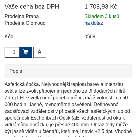
Vaše cena bez DPH
1 708,93 Kč
Prodejna Praha
Skladem 3 kusů
Prodejna Olomouc
na dotaz
Kód
0509
Popis
Asférická čočka. Nejvhodnější teplotu barev a intenzitu
světla lze zvolit připojením jednoho ze tří dodaných filtrů.
Zdroj LED světla není potřeba měnit, má životnost cca 50
000 hodin. Jasné, rovnoměrné osvětlení. Definovaná
zaostřovací vzdálenost v případě všech asférických lup od
společnosti Eschenbach Optik (aE: vzdálenost od oka k
virtuálnímu obrázku) je přesně 400 mm. Obraz tedy může
být jasně viděn u čtenářů, kteří mají navíc +2,5 dpt. Vhodné