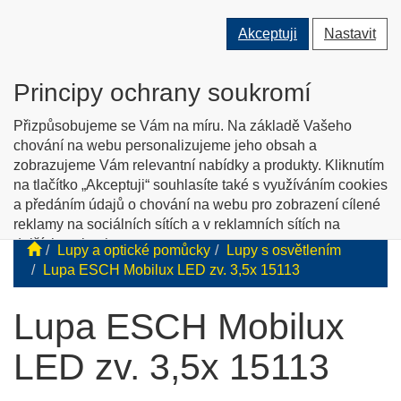
Přepnout
Přepnout
Přep
0 ks
Akceptuji
Nastavit
vyhledávání
uživatele
men
O nás
Kontakty
Jak nakupovat
Katalog zboží
Principy ochrany soukromí
English info
Přizpůsobujeme se Vám na míru. Na základě Vašeho
chování na webu personalizujeme jeho obsah a
zobrazujeme Vám relevantní nabídky a produkty. Kliknutím
Tyflopomůcky
na tlačítko „Akceptuji“ souhlasíte také s využíváním cookies
a předáním údajů o chování na webu pro zobrazení cílené
Prodej zboží pro zrakově postižené
reklamy na sociálních sítích a v reklamních sítích na
dalších webech.
Lupy a optické pomůcky
Lupy s osvětlením
Personalizaci a cílenou reklamu si můžete podrobněji
Lupa ESCH Mobilux LED zv. 3,5x 15113
nastavit nebo kdykoli vypnout po kliknutí na tlačítko
„Nastavit“.
Lupa ESCH Mobilux
LED zv. 3,5x 15113