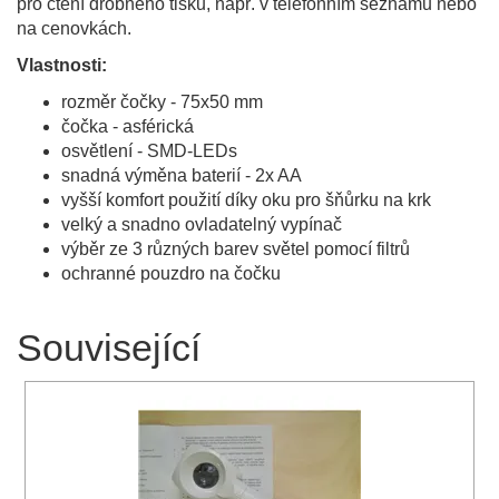
pro čtení drobného tisku, např. v telefonním seznamu nebo
na cenovkách.
Vlastnosti:
rozměr čočky - 75x50 mm
čočka - asférická
osvětlení - SMD-LEDs
snadná výměna baterií - 2x AA
vyšší komfort použití díky oku pro šňůrku na krk
velký a snadno ovladatelný vypínač
výběr ze 3 různých barev světel pomocí filtrů
ochranné pouzdro na čočku
Související