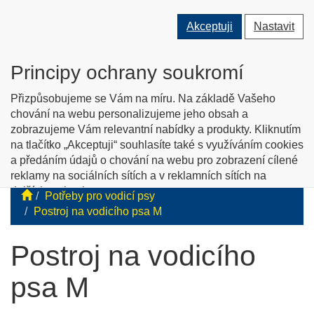
Přepnout
Přepnout
Přep
0 ks
Akceptuji
Nastavit
vyhledávání
uživatele
men
O nás
Kontakty
Jak nakupovat
Katalog zboží
Principy ochrany soukromí
English info
Přizpůsobujeme se Vám na míru. Na základě Vašeho
chování na webu personalizujeme jeho obsah a
zobrazujeme Vám relevantní nabídky a produkty. Kliknutím
Tyflopomůcky
na tlačítko „Akceptuji“ souhlasíte také s využíváním cookies
a předáním údajů o chování na webu pro zobrazení cílené
Prodej zboží pro zrakově postižené
reklamy na sociálních sítích a v reklamních sítích na
dalších webech.
Potřeby pro vodicí psy
Personalizaci a cílenou reklamu si můžete podrobněji
Postroj na vodicího psa M
nastavit nebo kdykoli vypnout po kliknutí na tlačítko
„Nastavit“.
Postroj na vodicího
psa M