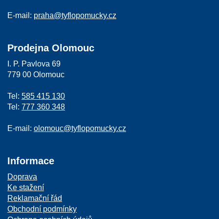
E-mail:
praha@tyflopomucky.cz
Prodejna Olomouc
I. P. Pavlova 69
779 00 Olomouc
Tel:
585 415 130
Tel:
777 360 348
E-mail:
olomouc@tyflopomucky.cz
Informace
Doprava
Ke stažení
Reklamační řád
Obchodní podmínky