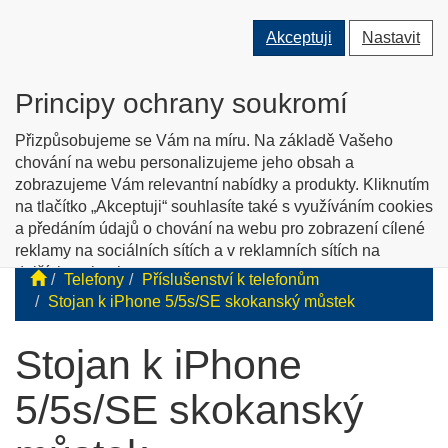
Přepnout
Přepnout
Přep
0 ks
Akceptuji
Nastavit
vyhledávání
uživatele
men
O nás
Kontakty
Jak nakupovat
Katalog zboží
Principy ochrany soukromí
English info
Přizpůsobujeme se Vám na míru. Na základě Vašeho
chování na webu personalizujeme jeho obsah a
zobrazujeme Vám relevantní nabídky a produkty. Kliknutím
Tyflopomůcky
na tlačítko „Akceptuji“ souhlasíte také s využíváním cookies
a předáním údajů o chování na webu pro zobrazení cílené
Prodej zboží pro zrakově postižené
reklamy na sociálních sítích a v reklamních sítích na
dalších webech.
Telefony
Příslušenství k telefonům
Personalizaci a cílenou reklamu si můžete podrobněji
Stojan k iPhone 5/5s/SE skokanský můstek
nastavit nebo kdykoli vypnout po kliknutí na tlačítko
„Nastavit“.
Stojan k iPhone
5/5s/SE skokanský