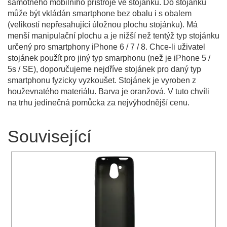
samotného mobilního přístroje ve stojánku. Do stojánku
může být vkládán smartphone bez obalu i s obalem
(velikostí nepřesahující úložnou plochu stojánku). Má
menší manipulační plochu a je nižší než tentýž typ stojánku
určený pro smartphony iPhone 6 / 7 / 8. Chce-li uživatel
stojánek použít pro jiný typ smarphonu (než je iPhone 5 /
5s / SE), doporučujeme nejdříve stojánek pro daný typ
smartphonu fyzicky vyzkoušet. Stojánek je vyroben z
houževnatého materiálu. Barva je oranžová. V tuto chvíli
na trhu jedinečná pomůcka za nejvýhodnější cenu.
Související