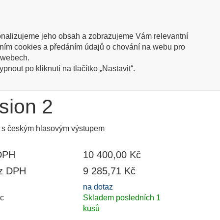
trace
Přihlásit
(0 kusů / 0,00 Kč)
Oblíbené
nalizujeme jeho obsah a zobrazujeme Vám relevantní
íváním cookies a předáním údajů o chování na webu pro
ish info
h webech.
nout po kliknutí na tlačítko „Nastavit“.
sion 2
on s českým hlasovým výstupem
DPH
10 400,00 Kč
ez DPH
9 285,71 Kč
na dotaz
c
Skladem posledních 1
kusů