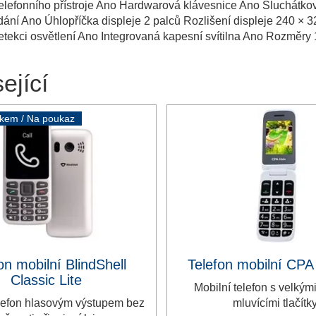
lefonního přístroje Ano Hardwarová klávesnice Ano Sluchátkov
dání Ano Úhlopříčka displeje 2 palců Rozlišení displeje 240 
tekci osvětlení Ano Integrovaná kapesní svítilna Ano Rozměry
ející
vkem / Na poukaz
on mobilní BlindShell
Telefon mobilní CPA
Classic Lite
Mobilní telefon s velkým
elefon hlasovým výstupem bez
mluvícími tlačítky