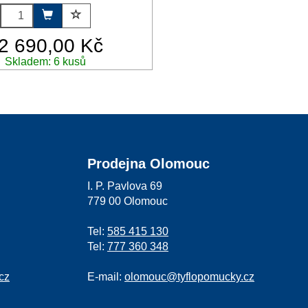
2 690,00 Kč
Skladem: 6 kusů
Prodejna Olomouc
I. P. Pavlova 69
779 00 Olomouc
Tel:
585 415 130
Tel:
777 360 348
cz
E-mail:
olomouc@tyflopomucky.cz