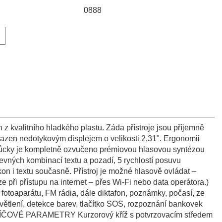
0888
 kvalitního hladkého plastu. Záda přístroje jsou příjemně
osazen nedotykovým displejem o velikosti 2,31". Ergonomii
můcky je kompletně ozvučeno prémiovou hlasovou syntézou
evných kombinací textu a pozadí, 5 rychlostí posuvu
on i textu současně. Přístroj je možné hlasově ovládat –
ze při přístupu na internet – přes Wi-Fi nebo data operátora.)
 fotoaparátu, FM rádia, dále diktafon, poznámky, počasí, ze
větlení, detekce barev, tlačítko SOS, rozpoznání bankovek
. KLÍČOVÉ PARAMETRY Kurzorový kříž s potvrzovacím středem