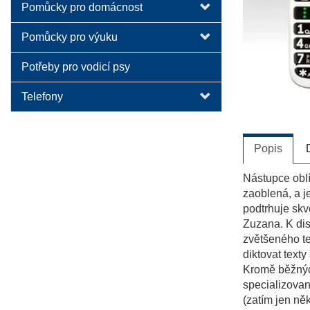
Pomůcky pro domácnost
Pomůcky pro výuku
Potřeby pro vodicí psy
Telefony
Popis
Nástupce oblí
zaoblená, a j
podtrhuje sk
Zuzana. K dis
zvětšeného te
diktovat texty
Kromě běžných
specializovan
(zatím jen n