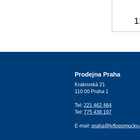
1
Prodejna Praha
Krakovská 21
110 00 Praha 1
Tel:
221 462 464
Tel:
775 438 197
E-mail:
praha@tyflopomucky.