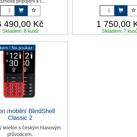
žnosti připojení k i...
6 490,00 Kč
1 750,00 
Skladem: 8 kusů
Skladem: 7 kus
vkem / Na poukaz
on mobilní BlindShell
Classic 2
ý telefon s českým hlasovým
průvodcem.