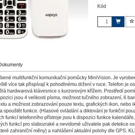
Kód
Dokumenty
bené multifunkční komunikační pomůcky MiniVision. Je vyroben z
eště více tak přispívají k pohodlnému držení v ruce. Telefon je 
vělá hardwarová klávesnice s kurzorovým křížem. Prostředí po
pozici jsou 4 velikosti písma, možnost tučného zobrazení, 6 bar
xtu a možnost zobrazování pouze textu, grafických ikon, nebo ik
 a spouštět funkce. (Hlasové ovládání a diktování je funkční pou
 funkcí telefonního přístroje jsou k dispozici funkce kalendáře,
ých funkcí pro slabozraké a nevidomé uživatele pak detekce os
ěkteré zahraniční měny) a nahlášení aktuální polohy dle GPS