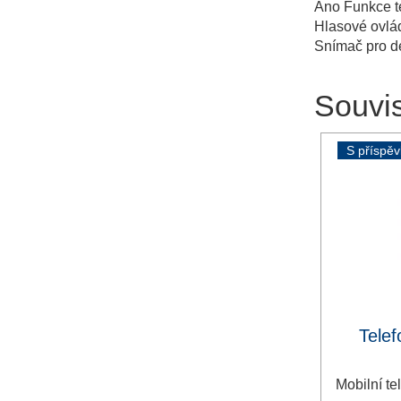
Ano Funkce te
Hlasové ovlá
Snímač pro de
Souvis
S příspě
Telef
Mobilní t