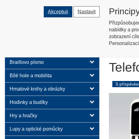
Tyflopomů
Princip
Akceptuji
Nastavit
Prodej zboží pro zrakově posti
Přizpůsobuje
nabídky a pro
O nás
zobrazení cíl
Personalizaci
Telefo
Audio technika
Braillovo písmo
Telef
Bílé hole a mobilita
S příspěvk
Hmatové knihy a obrázky
Hodinky a budíky
Hry a hračky
Lupy a optické pomůcky