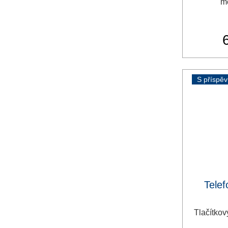
mo
S příspě
Telef
Tlačítkov