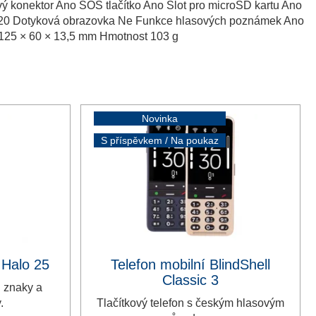
ý konektor Ano SOS tlačítko Ano Slot pro microSD kartu Ano
× 320 Dotyková obrazovka Ne Funkce hlasových poznámek Ano
 125 × 60 × 13,5 mm Hmotnost 103 g
Novinka
S příspěvkem / Na poukaz
 Halo 25
Telefon mobilní BlindShell
Classic 3
i znaky a
.
Tlačítkový telefon s českým hlasovým