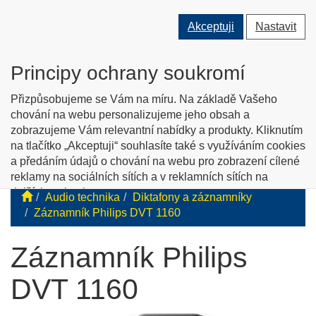
Přepnout
Přepnout
Přep
0 ks
Akceptuji
Nastavit
vyhledávání
uživatele
men
O nás
Kontakty
Jak nakupovat
Katalog zboží
Principy ochrany soukromí
English info
Přizpůsobujeme se Vám na míru. Na základě Vašeho
chování na webu personalizujeme jeho obsah a
zobrazujeme Vám relevantní nabídky a produkty. Kliknutím
Tyflopomůcky
na tlačítko „Akceptuji“ souhlasíte také s využíváním cookies
a předáním údajů o chování na webu pro zobrazení cílené
Prodej zboží pro zrakově postižené
reklamy na sociálních sítích a v reklamních sítích na
dalších webech.
Audio technika
Diktafony a záznamníky
Personalizaci a cílenou reklamu si můžete podrobněji
Záznamník Philips DVT 1160
nastavit nebo kdykoli vypnout po kliknutí na tlačítko
„Nastavit“.
Záznamník Philips
DVT 1160