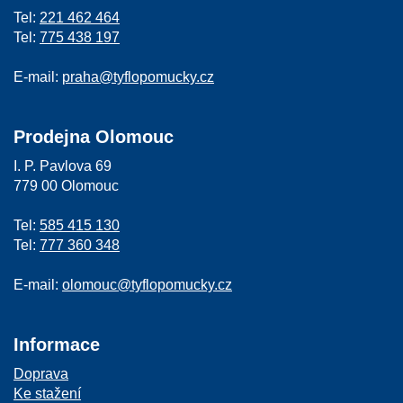
Tel:
221 462 464
Tel:
775 438 197
E-mail:
praha@tyflopomucky.cz
Prodejna Olomouc
I. P. Pavlova 69
779 00 Olomouc
Tel:
585 415 130
Tel:
777 360 348
E-mail:
olomouc@tyflopomucky.cz
Informace
Doprava
Ke stažení