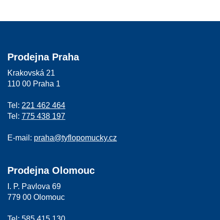
Prodejna Praha
Krakovská 21
110 00 Praha 1
Tel:
221 462 464
Tel:
775 438 197
E-mail:
praha@tyflopomucky.cz
Prodejna Olomouc
I. P. Pavlova 69
779 00 Olomouc
Tel:
585 415 130