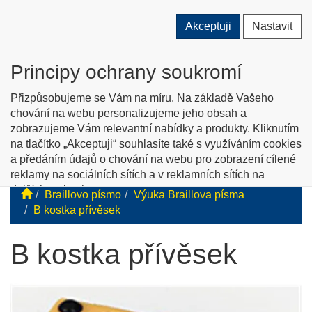
Přepnout
Přepnout
Přep
0 ks
Akceptuji
Nastavit
vyhledávání
uživatele
men
O nás
Kontakty
Jak nakupovat
Katalog zboží
Principy ochrany soukromí
English info
Přizpůsobujeme se Vám na míru. Na základě Vašeho
chování na webu personalizujeme jeho obsah a
zobrazujeme Vám relevantní nabídky a produkty. Kliknutím
Tyflopomůcky
na tlačítko „Akceptuji“ souhlasíte také s využíváním cookies
a předáním údajů o chování na webu pro zobrazení cílené
Prodej zboží pro zrakově postižené
reklamy na sociálních sítích a v reklamních sítích na
dalších webech.
Braillovo písmo
Výuka Braillova písma
Personalizaci a cílenou reklamu si můžete podrobněji
B kostka přívěsek
nastavit nebo kdykoli vypnout po kliknutí na tlačítko
„Nastavit“.
B kostka přívěsek