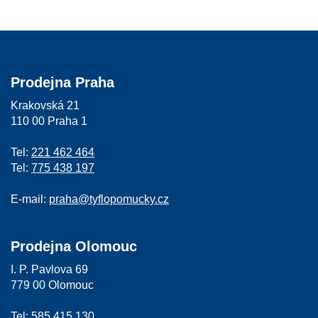
Prodejna Praha
Krakovská 21
110 00 Praha 1
Tel:
221 462 464
Tel:
775 438 197
E-mail:
praha@tyflopomucky.cz
Prodejna Olomouc
I. P. Pavlova 69
779 00 Olomouc
Tel:
585 415 130