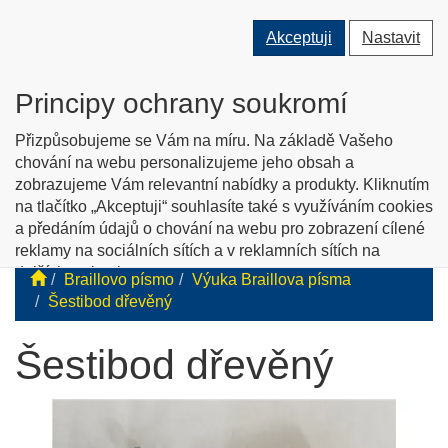
Přepnout
Přepnout
Přep
0 ks
Akceptuji
Nastavit
vyhledávání
uživatele
men
O nás
Kontakty
Jak nakupovat
Katalog zboží
Principy ochrany soukromí
English info
Přizpůsobujeme se Vám na míru. Na základě Vašeho
chování na webu personalizujeme jeho obsah a
zobrazujeme Vám relevantní nabídky a produkty. Kliknutím
Tyflopomůcky
na tlačítko „Akceptuji“ souhlasíte také s využíváním cookies
a předáním údajů o chování na webu pro zobrazení cílené
Prodej zboží pro zrakově postižené
reklamy na sociálních sítích a v reklamních sítích na
dalších webech.
Braillovo písmo
Výuka Braillova písma
Personalizaci a cílenou reklamu si můžete podrobněji
Šestibod dřevěný
nastavit nebo kdykoli vypnout po kliknutí na tlačítko
„Nastavit“.
Šestibod dřevěný