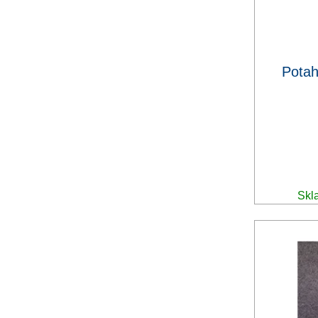
Potah
Skl