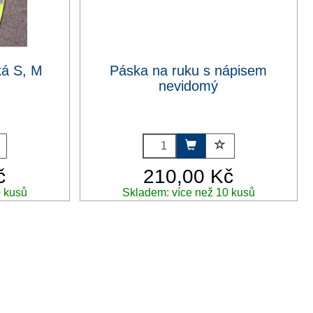
ká S, M
Páska na ruku s nápisem
nevidomý
č
210,00 Kč
0 kusů
Skladem: více než 10 kusů