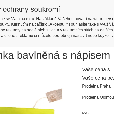
cky
y ochrany soukromí
Regis
žené
me se Vám na míru. Na základě Vašeho chování na webu perso
dukty. Kliknutím na tlačítko „Akceptuji“ souhlasíte také s využ
Kontakty
Jak nakupovat
Katalog zboží
Engl
ené reklamy na sociálních sítích a v reklamních sítích na dalšíc
 a cílenou reklamu si můžete podrobněji nastavit nebo kdykoli vyp
le a mobilita
Signalizace nevidomého
Čelenka bavlněná 
nka bavlněná s nápise
Vaše cena s 
Vaše cena b
Prodejna Praha
Prodejna Olomou