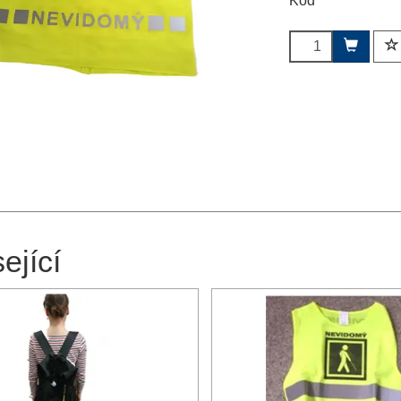
Kód
ející