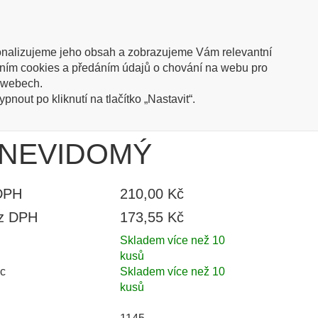
trace
Přihlásit
(0 kusů / 0,00 Kč)
Oblíbené
nalizujeme jeho obsah a zobrazujeme Vám relevantní
íváním cookies a předáním údajů o chování na webu pro
ish info
h webech.
nout po kliknutí na tlačítko „Nastavit“.
s nápisem NEVIDOMÝ
m NEVIDOMÝ
DPH
210,00 Kč
ez DPH
173,55 Kč
Skladem více než 10
kusů
c
Skladem více než 10
kusů