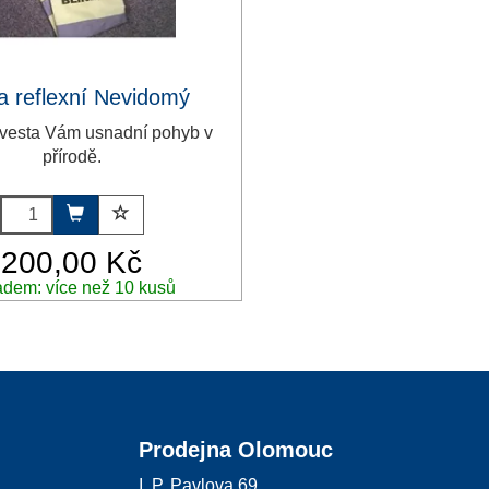
a reflexní Nevidomý
 vesta Vám usnadní pohyb v
přírodě.
200,00 Kč
adem: více než 10 kusů
Prodejna Olomouc
I. P. Pavlova 69