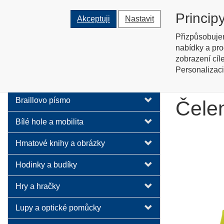
Tyflopomů
Princip
Akceptuji
Nastavit
Prodej zboží pro zrakově posti
Přizpůsobuje
nabídky a pro
O nás
zobrazení cíl
Personalizaci
Bílé ho
Audio technika
Braillovo písmo
Čele
Bílé hole a mobilita
Hmatové knihy a obrázky
Hodinky a budíky
Hry a hračky
Lupy a optické pomůcky