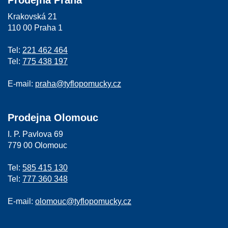
Krakovská 21
110 00 Praha 1
Tel:
221 462 464
Tel:
775 438 197
E-mail:
praha@tyflopomucky.cz
Prodejna Olomouc
I. P. Pavlova 69
779 00 Olomouc
Tel:
585 415 130
Tel:
777 360 348
E-mail:
olomouc@tyflopomucky.cz