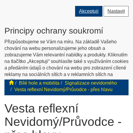
Přepnout
Přepnout
Přep
0 ks
Akceptuji
Nastavit
vyhledávání
uživatele
men
O nás
Kontakty
Jak nakupovat
Katalog zboží
Principy ochrany soukromí
English info
Přizpůsobujeme se Vám na míru. Na základě Vašeho
chování na webu personalizujeme jeho obsah a
zobrazujeme Vám relevantní nabídky a produkty. Kliknutím
Tyflopomůcky
na tlačítko „Akceptuji“ souhlasíte také s využíváním cookies
a předáním údajů o chování na webu pro zobrazení cílené
Prodej zboží pro zrakově postižené
reklamy na sociálních sítích a v reklamních sítích na
dalších webech.
Bílé hole a mobilita
Signalizace nevidomého
Personalizaci a cílenou reklamu si můžete podrobněji
Vesta reflexní Nevidomý/Průvodce - přes hlavu
nastavit nebo kdykoli vypnout po kliknutí na tlačítko
„Nastavit“.
Vesta reflexní
Nevidomý/Průvodce -