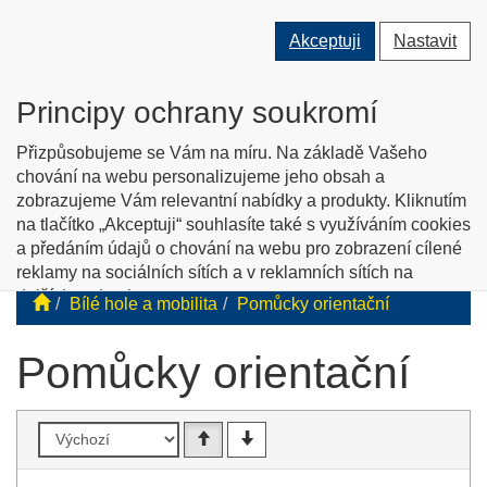
Přepnout
Přepnout
Přep
0 ks
Akceptuji
Nastavit
vyhledávání
uživatele
men
O nás
Kontakty
Jak nakupovat
Katalog zboží
Principy ochrany soukromí
English info
Přizpůsobujeme se Vám na míru. Na základě Vašeho
chování na webu personalizujeme jeho obsah a
zobrazujeme Vám relevantní nabídky a produkty. Kliknutím
Tyflopomůcky
na tlačítko „Akceptuji“ souhlasíte také s využíváním cookies
a předáním údajů o chování na webu pro zobrazení cílené
Prodej zboží pro zrakově postižené
reklamy na sociálních sítích a v reklamních sítích na
dalších webech.
Bílé hole a mobilita
Pomůcky orientační
Personalizaci a cílenou reklamu si můžete podrobněji
nastavit nebo kdykoli vypnout po kliknutí na tlačítko
Pomůcky orientační
„Nastavit“.