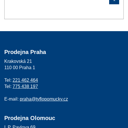
Prodejna Praha
Krakovská 21
110 00 Praha 1
Tel:
221 462 464
Tel:
775 438 197
E-mail:
praha@tyflopomucky.cz
Prodejna Olomouc
I. P. Pavlova 69