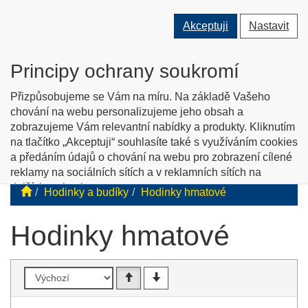
Přepnout
Přepnout
Přep
0 ks
Akceptuji
Nastavit
vyhledávání
uživatele
men
O nás
Kontakty
Jak nakupovat
Katalog zboží
Principy ochrany soukromí
English info
Přizpůsobujeme se Vám na míru. Na základě Vašeho
chování na webu personalizujeme jeho obsah a
zobrazujeme Vám relevantní nabídky a produkty. Kliknutím
Tyflopomůcky
na tlačítko „Akceptuji“ souhlasíte také s využíváním cookies
a předáním údajů o chování na webu pro zobrazení cílené
Prodej zboží pro zrakově postižené
reklamy na sociálních sítích a v reklamních sítích na
dalších webech.
Hodinky a budíky
Hodinky hmatové
Personalizaci a cílenou reklamu si můžete podrobněji
nastavit nebo kdykoli vypnout po kliknutí na tlačítko
Hodinky hmatové
„Nastavit“.