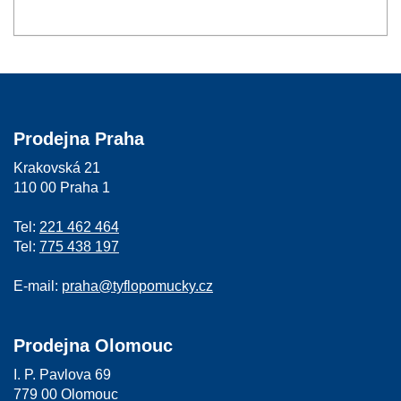
Prodejna Praha
Krakovská 21
110 00 Praha 1
Tel:
221 462 464
Tel:
775 438 197
E-mail:
praha@tyflopomucky.cz
Prodejna Olomouc
I. P. Pavlova 69
779 00 Olomouc