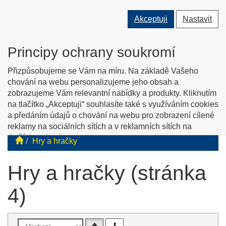
Přepnout
Přepnout
Přep
0 ks
Akceptuji
Nastavit
vyhledávání
uživatele
men
O nás
Kontakty
Jak nakupovat
Katalog zboží
Principy ochrany soukromí
English info
Přizpůsobujeme se Vám na míru. Na základě Vašeho
chování na webu personalizujeme jeho obsah a
zobrazujeme Vám relevantní nabídky a produkty. Kliknutím
Tyflopomůcky
na tlačítko „Akceptuji“ souhlasíte také s využíváním cookies
a předáním údajů o chování na webu pro zobrazení cílené
Prodej zboží pro zrakově postižené
reklamy na sociálních sítích a v reklamních sítích na
dalších webech.
Hry a hračky
Personalizaci a cílenou reklamu si můžete podrobněji
nastavit nebo kdykoli vypnout po kliknutí na tlačítko
Hry a hračky (stránka
„Nastavit“.
4)