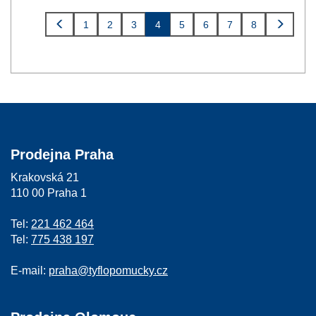
1
2
3
4
5
6
7
8
Prodejna Praha
Krakovská 21
110 00 Praha 1
Tel:
221 462 464
Tel:
775 438 197
E-mail:
praha@tyflopomucky.cz