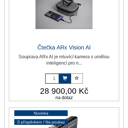
Čtečka ARx Vision AI
Souprava ARx AI je mluvící kamera s umělou
inteligencí pro n...
28 900,00 Kč
na dotaz
Novinka
S příspěvkem / Na poukaz