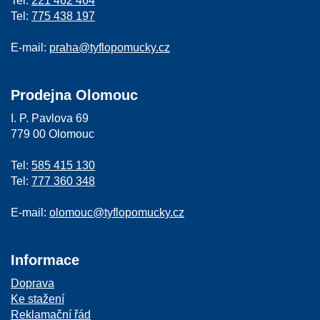
Tel:
221 462 464
Tel:
775 438 197
E-mail:
praha@tyflopomucky.cz
Prodejna Olomouc
I. P. Pavlova 69
779 00 Olomouc
Tel:
585 415 130
Tel:
777 360 348
E-mail:
olomouc@tyflopomucky.cz
Informace
Doprava
Ke stažení
Reklamační řád