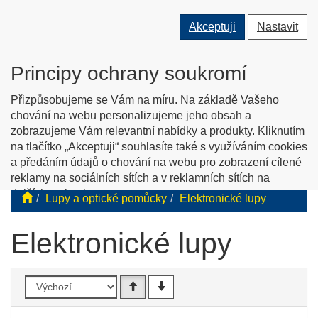
Přepnout
Přepnout
Přep
0 ks
Akceptuji
Nastavit
vyhledávání
uživatele
men
O nás
Kontakty
Jak nakupovat
Katalog zboží
Principy ochrany soukromí
English info
Přizpůsobujeme se Vám na míru. Na základě Vašeho
chování na webu personalizujeme jeho obsah a
zobrazujeme Vám relevantní nabídky a produkty. Kliknutím
Tyflopomůcky
na tlačítko „Akceptuji“ souhlasíte také s využíváním cookies
a předáním údajů o chování na webu pro zobrazení cílené
Prodej zboží pro zrakově postižené
reklamy na sociálních sítích a v reklamních sítích na
dalších webech.
Lupy a optické pomůcky
Elektronické lupy
Personalizaci a cílenou reklamu si můžete podrobněji
nastavit nebo kdykoli vypnout po kliknutí na tlačítko
Elektronické lupy
„Nastavit“.