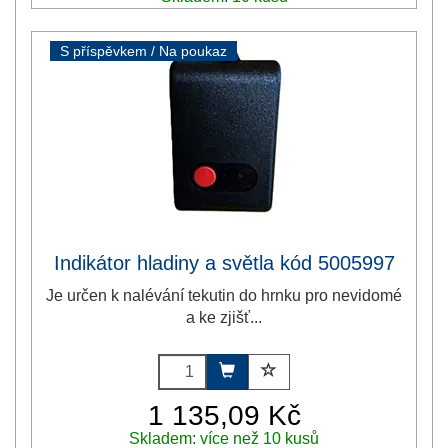
S příspěvkem / Na poukaz
Indikátor hladiny a světla kód 5005997
Je určen k nalévání tekutin do hrnku pro nevidomé
a ke zjišť...
1 135,09 Kč
Skladem: více než 10 kusů