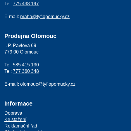
Tel:
775 438 197
E-mail:
praha@tyflopomucky.cz
Prodejna Olomouc
I. P. Pavlova 69
779 00 Olomouc
Tel:
585 415 130
Tel:
777 360 348
E-mail:
olomouc@tyflopomucky.cz
Informace
Doprava
Ke stažení
Reklamační řád