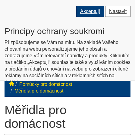
Přepnout
Přepnout
Přep
0 ks
Akceptuji
Nastavit
vyhledávání
uživatele
men
O nás
Kontakty
Jak nakupovat
Katalog zboží
Principy ochrany soukromí
English info
Přizpůsobujeme se Vám na míru. Na základě Vašeho
chování na webu personalizujeme jeho obsah a
zobrazujeme Vám relevantní nabídky a produkty. Kliknutím
Tyflopomůcky
na tlačítko „Akceptuji“ souhlasíte také s využíváním cookies
a předáním údajů o chování na webu pro zobrazení cílené
Prodej zboží pro zrakově postižené
reklamy na sociálních sítích a v reklamních sítích na
dalších webech.
Pomůcky pro domácnost
Personalizaci a cílenou reklamu si můžete podrobněji
Měřidla pro domácnost
nastavit nebo kdykoli vypnout po kliknutí na tlačítko
„Nastavit“.
Měřidla pro
domácnost