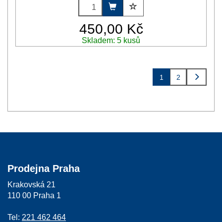
450,00 Kč
Skladem: 5 kusů
1
2
Prodejna Praha
Krakovská 21
110 00 Praha 1
Tel:
221 462 464