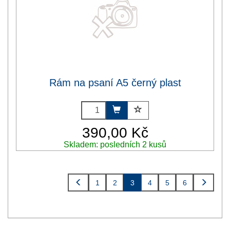
Rám na psaní A5 černý plast
390,00 Kč
Skladem: posledních 2 kusů
1
2
3
4
5
6