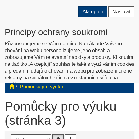
Přepnout
Přepnout
Přep
0 ks
Akceptuji
Nastavit
vyhledávání
uživatele
men
O nás
Kontakty
Jak nakupovat
Katalog zboží
Principy ochrany soukromí
English info
Přizpůsobujeme se Vám na míru. Na základě Vašeho
chování na webu personalizujeme jeho obsah a
zobrazujeme Vám relevantní nabídky a produkty. Kliknutím
Tyflopomůcky
na tlačítko „Akceptuji“ souhlasíte také s využíváním cookies
a předáním údajů o chování na webu pro zobrazení cílené
Prodej zboží pro zrakově postižené
reklamy na sociálních sítích a v reklamních sítích na
dalších webech.
Pomůcky pro výuku
Personalizaci a cílenou reklamu si můžete podrobněji
nastavit nebo kdykoli vypnout po kliknutí na tlačítko
Pomůcky pro výuku
„Nastavit“.
(stránka 3)