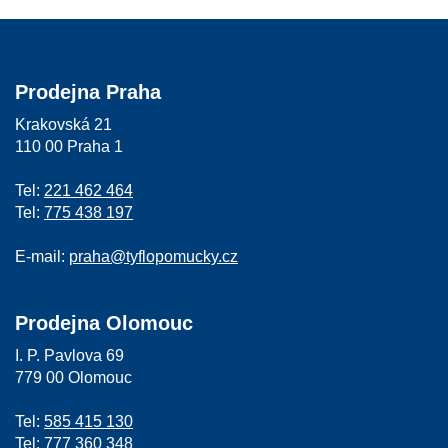
Prodejna Praha
Krakovská 21
110 00 Praha 1
Tel:
221 462 464
Tel:
775 438 197
E-mail:
praha@tyflopomucky.cz
Prodejna Olomouc
I. P. Pavlova 69
779 00 Olomouc
Tel:
585 415 130
Tel:
777 360 348