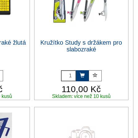
raké žlutá
Kružítko Study s držákem pro
slabozraké
č
110,00 Kč
0 kusů
Skladem: více než 10 kusů