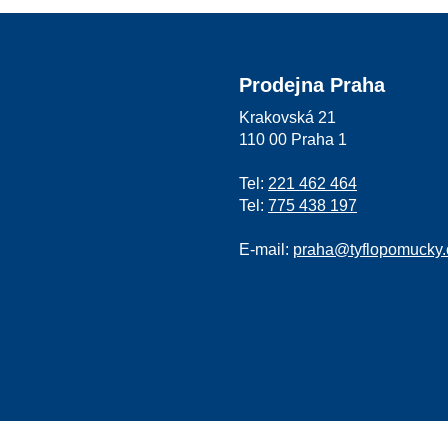
Prodejna Praha
Krakovská 21
110 00 Praha 1
Tel:
221 462 464
Tel:
775 438 197
E-mail:
praha@tyflopomucky.