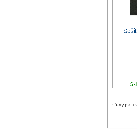
Seši
Skl
Ceny jsou 