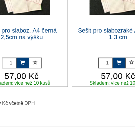
t pro slaboz. A4 černá
Sešit pro slabozraké
2,5cm na výšku
1,3 cm
57,00 Kč
57,00 K
adem: více než 10 kusů
Skladem: více než 1
v Kč včetně DPH