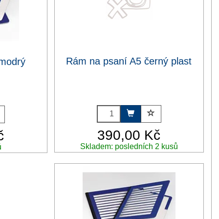
Rám na psaní A5 černý plast
 modrý
390,00 Kč
č
Skladem: posledních 2 kusů
ů