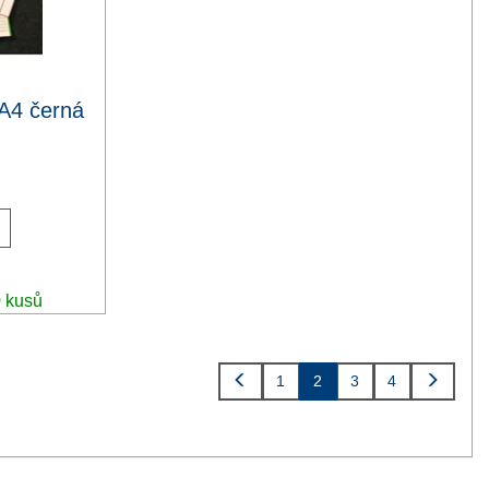
 A4 černá
č
0 kusů
1
2
3
4