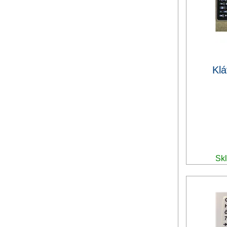
Klá
Skl