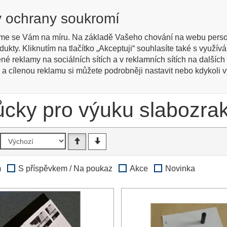
cky
y ochrany soukromí
Regis
žené
me se Vám na míru. Na základě Vašeho chování na webu perso
dukty. Kliknutím na tlačítko „Akceptuji“ souhlasíte také s využ
Kontakty
Jak nakupovat
Katalog zboží
Engl
ené reklamy na sociálních sítích a v reklamních sítích na dalšíc
 a cílenou reklamu si můžete podrobněji nastavit nebo kdykoli vyp
ky pro výuku
Pomůcky pro výuku slabozrakých
cky pro výuku slabozrak
m
S příspěvkem / Na poukaz
Akce
Novinka