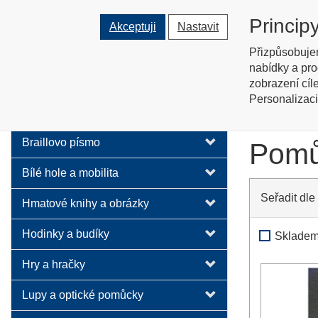
Tyflopomů
Princip
Akceptuji
Nastavit
Prodej zboží pro zrakově posti
Přizpůsobuje
nabídky a pro
O nás
zobrazení cíl
Personalizaci
Pomůc
Audio technika
Braillovo písmo
Pomů
Bílé hole a mobilita
Seřadit dle
Hmatové knihy a obrázky
Hodinky a budíky
Sklade
Hry a hračky
Lupy a optické pomůcky