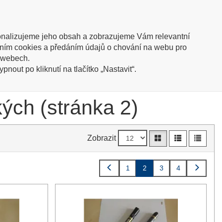
trace
Přihlásit
(0 kusů / 0,00 Kč)
Oblíbené
nalizujeme jeho obsah a zobrazujeme Vám relevantní
íváním cookies a předáním údajů o chování na webu pro
ish info
h webech.
nout po kliknutí na tlačítko „Nastavit“.
ých (stránka 2)
Zobrazit
1
2
3
4