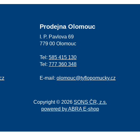
Prodejna Olomouc
I. P. Pavlova 69
779 00 Olomouc
Tel:
585 415 130
Tel:
777 360 348
cz
E-mail:
olomouc@tyflopomucky.cz
Copyright © 2026
SONS ČR, z.s.
powered by ABRA E-shop