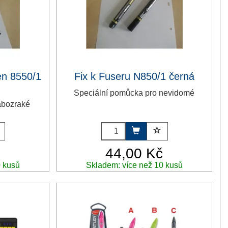
en 8550/1
Fix k Fuseru N850/1 černá
Speciální pomůcka pro nevidomé
abozraké
č
44,00 Kč
0 kusů
Skladem: více než 10 kusů