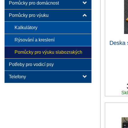
Pomůcky pro domácnost
Pomůcky pro výuku
Kalkulátory
Rýsování a kreslení
Deska 
Pomůcky pro výuku slabozrakých
Potřeby pro vodicí psy
Telefony
Skl