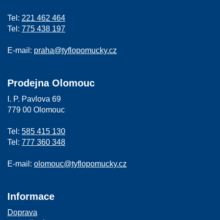
Tel:
221 462 464
Tel:
775 438 197
E-mail:
praha@tyflopomucky.cz
Prodejna Olomouc
I. P. Pavlova 69
779 00 Olomouc
Tel:
585 415 130
Tel:
777 360 348
E-mail:
olomouc@tyflopomucky.cz
Informace
Doprava